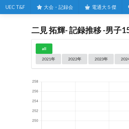
UEC T&F
大会・記録会
電通大５傑
二見 拓輝- 記録推移 -男子1
all
2021年
2022年
2023年
202