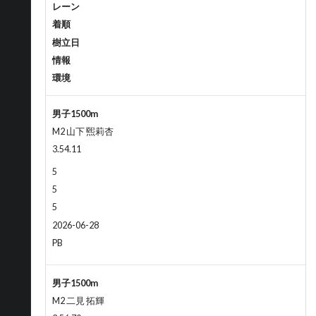
レーン
着順
樹立日
情報
環境
男子1500m
M2 山下 煕莉杏
3.54.11
5
5
5
2026-06-28
PB
男子1500m
M2 二見 拓輝