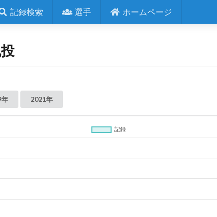
記録検索
選手
ホームページ
丸投
9年
2021年