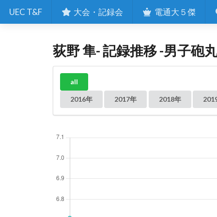
UEC T&F
大会・記録会
電通大５傑
荻野 隼- 記録推移 -男子砲
all
2016年
2017年
2018年
201